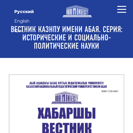
Перейти к основному контенту
Перейти к главному меню навигации
Перейти к нижнему колонтитулу сайта
Русский
English
ВЕСТНИК КАЗНПУ ИМЕНИ АБАЯ. СЕРИЯ:
Қазақ
ИСТОРИЧЕСКИЕ И СОЦИАЛЬНО-
ПОЛИТИЧЕСКИЕ НАУКИ