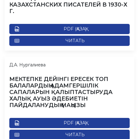
КАЗАХСТАНСКИХ ПИСАТЕЛЕЙ В 1930-Х
Г.
PDF (ҚАЗАҚ)
ЧИТАТЬ
Д.А. Нургалиева
МEКТEПКE ДEЙІНГІ EPECEК ТОП
БAЛAЛAPДЫҢ AДAМГEPШІЛІК
САПАЛАРЫН ҚАЛЫПТАСТЫРУДА
ХAЛЫҚ AУЫЗ ӘДEБИEТІН
ПAЙДAЛAНУДЫҢ МАҢЫЗЫ
PDF (ҚАЗАҚ)
ЧИТАТЬ