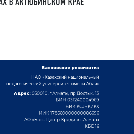
АХ В АКТЮБИНСКОМ КРАЕ
Банковские реквизиты:
НАО «Казахский национальный
педагогический университет имени Абая»
Адрес:
050010, г.Алматы, пр.Достык, 13
БИН 031240004969
БИК KCJBKZKX
ИИК 178560000000086696
АО «Банк Центр Кредит» г.Алматы
КБЕ 16