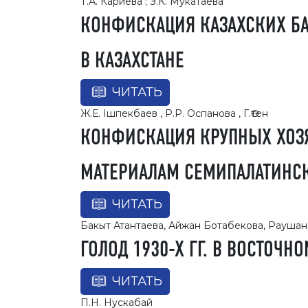
Т.А. Кариева ; З.К. Мукатаева
КОНФИСКАЦИЯ КАЗАХСКИХ БА
В КАЗАХСТАНЕ
ЧИТАТЬ
Ж.Е. Ішпекбаев , Р.Р. Оспанова , Г.Өтен
КОНФИСКАЦИЯ КРУПНЫХ ХОЗЯЙ
МАТЕРИАЛАМ СЕМИПАЛАТИНСК
ЧИТАТЬ
Бакыт Атантаева, Айжан Ботабекова, Раушан
ГОЛОД 1930-Х ГГ. В ВОСТОЧ
ЧИТАТЬ
П.Н. Нускабай