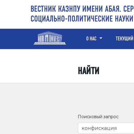
Перейти к основному контенту
Перейти к главному меню навигации
Перейти к нижнему колонтитулу сайта
ВЕСТНИК КАЗНПУ ИМЕНИ АБАЯ. СЕР
СОЦИАЛЬНО-ПОЛИТИЧЕСКИЕ НАУКИ
О НАС
ТЕКУЩИЙ
НАЙТИ
Поисковый запрос