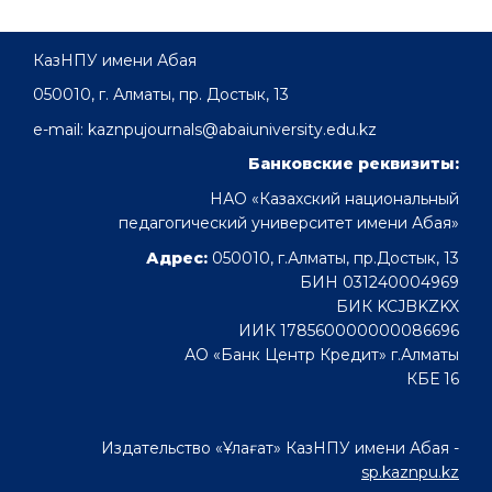
КазНПУ имени Абая
050010, г. Алматы, пр. Достык, 13
e-mail: kaznpujournals@abaiuniversity.edu.kz
Банковские реквизиты:
НАО «Казахский национальный
педагогический университет имени Абая»
Адрес:
050010, г.Алматы, пр.Достык, 13
БИН 031240004969
БИК KCJBKZKX
ИИК 178560000000086696
АО «Банк Центр Кредит» г.Алматы
КБЕ 16
Издательство «Ұлағат» КазНПУ имени Абая -
sp.kaznpu.kz