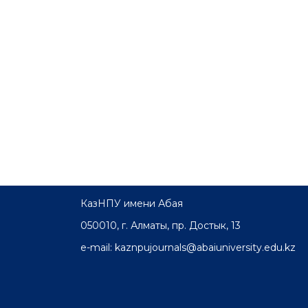
КазНПУ имени Абая
050010, г. Алматы, пр. Достык, 13
e-mail: kaznpujournals@abaiuniversity.edu.kz