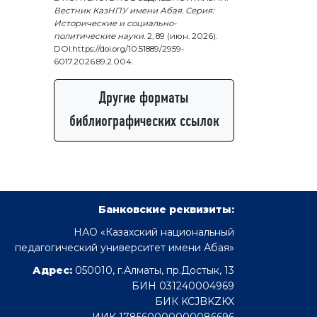
Вестник КазНПУ имени Абая. Серия:
Исторические и социально-
политические науки
. 2, 89 (июн. 2026).
DOI:https://doi.org/10.51889/2959-
6017.2026.89.2.004.
Другие форматы
библиографических ссылок
Банковские реквизиты:
НАО «Казахский национальный
педагогический университет имени Абая»
Адрес:
050010, г.Алматы, пр.Достык, 13
БИН 031240004969
БИК KCJBKZKX
ИИК 178560000000086696