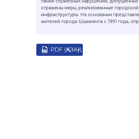
также служебных нарушений, допущенных о
отражены меры, реализованные городской 
инфраструктуры. На основании представл
жителей города Шымкента с 1991 года, оп
PDF (ҚАЗАҚ)