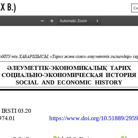
Х В.)
Ск