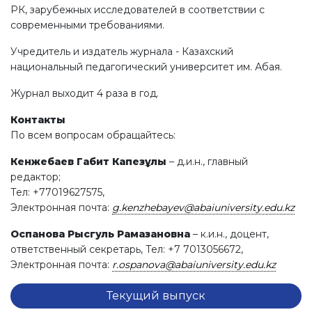
РК, зарубежных исследователей в соответствии с
современными требованиями.
Учредитель и издатель журнала - Казахский
национальный педагогический университет им. Абая.
Журнал выходит 4 раза в год.
Контакты
По всем вопросам обращайтесь:
Кенжебаев Габит Капезұлы
– д.и.н., главный
редактор;
Тел: +77019627575,
Электронная почта:
g.kenzhebayev@abaiuniversity.edu.kz
Оспанова Рысгуль Рамазановна
– к.и.н., доцент,
ответственный секретарь, Тел: +7 7013056672,
Электронная почта:
r.ospanova@abaiuniversity.edu.kz
Текущий выпуск