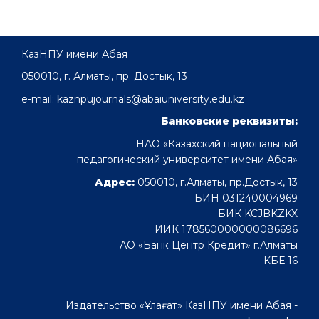
КазНПУ имени Абая
050010, г. Алматы, пр. Достык, 13
e-mail: kaznpujournals@abaiuniversity.edu.kz
Банковские реквизиты:
НАО «Казахский национальный
педагогический университет имени Абая»
Адрес:
050010, г.Алматы, пр.Достык, 13
БИН 031240004969
БИК KCJBKZKX
ИИК 178560000000086696
АО «Банк Центр Кредит» г.Алматы
КБЕ 16
Издательство «Ұлағат» КазНПУ имени Абая -