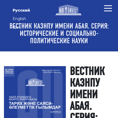
Перейти к основному контенту
Перейти к главному меню навигации
Перейти к нижнему колонтитулу сайта
Русский
English
ВЕСТНИК КАЗНПУ ИМЕНИ АБАЯ. СЕРИЯ:
Қазақ
ИСТОРИЧЕСКИЕ И СОЦИАЛЬНО-
ПОЛИТИЧЕСКИЕ НАУКИ
ВЕСТНИК
КАЗНПУ
ИМЕНИ
АБАЯ.